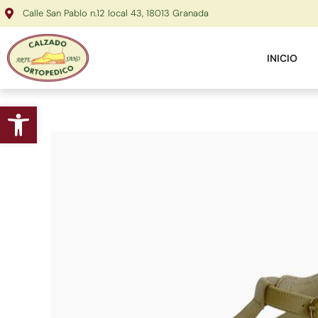
Ir
Calle San Pablo n.12 local 43, 18013 Granada
al
contenido
INICIO
Abrir barra de herramientas