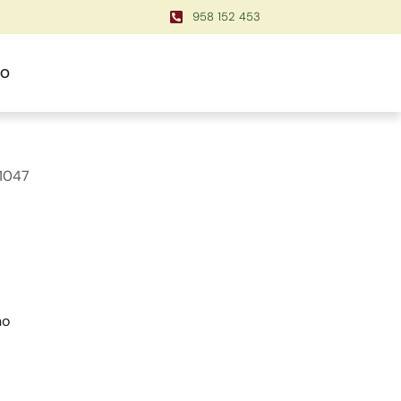
958 152 453
TO
 1047
no