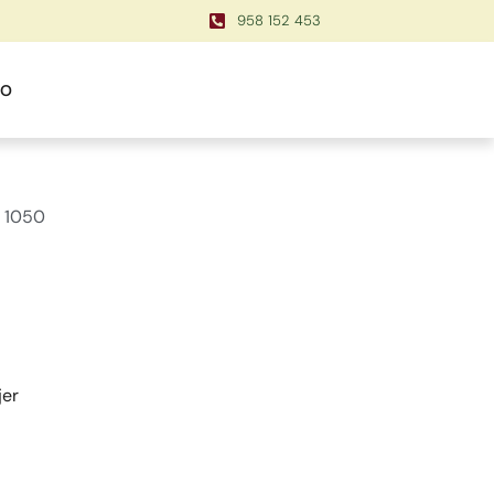
958 152 453
TO
 1050
jer