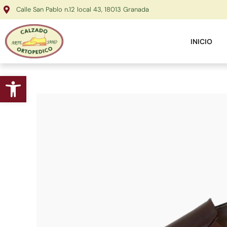
Ir
Calle San Pablo n.12 local 43, 18013 Granada
al
contenido
INICIO
Abrir barra de herramientas