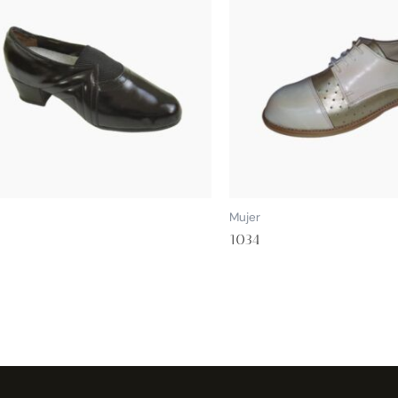
Mujer
0
1034