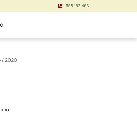
958 152 453
TO
o
/ 2020
rano