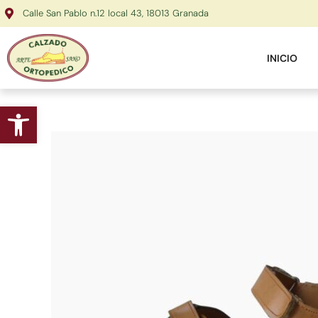
Ir
Calle San Pablo n.12 local 43, 18013 Granada
al
contenido
INICIO
Abrir barra de herramientas